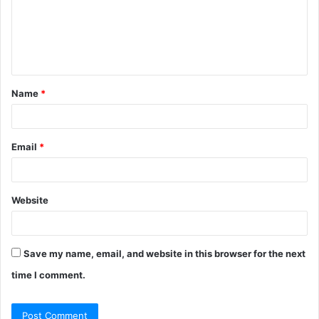
m
e
n
t
Name
*
*
Email
*
Website
Save my name, email, and website in this browser for the next
time I comment.