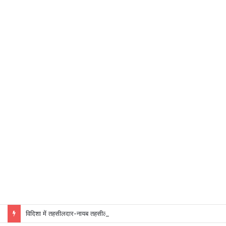
विदिशा में तहसीलदार-नायब तहसीलदारों के प्रभार बदले, कलेक्टर ने जारी किए नए पदस्थापना आदेश