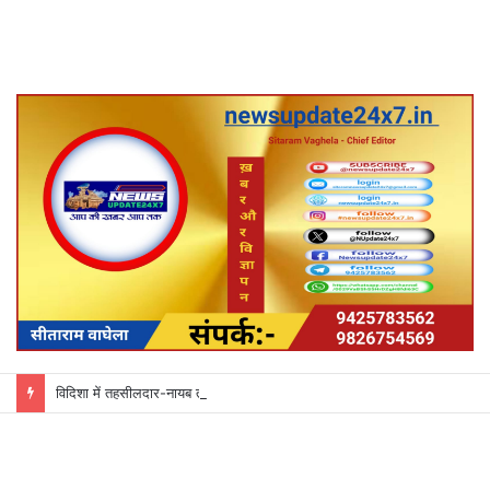
विदिशा में तहसीलदार-नायब तहसीलदारों के प्रभार बदले, कलेक्टर ने जारी किए नए पदस्थापना आदेश