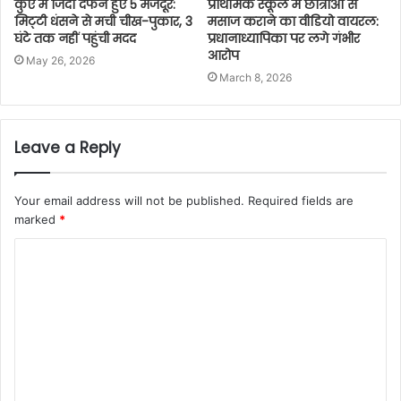
कुएं में जिंदा दफन हुए 5 मजदूर:
प्राथमिक स्कूल में छात्राओं से
मिट्‌टी धंसने से मची चीख-पुकार, 3
मसाज कराने का वीडियो वायरल:
घंटे तक नहीं पहुंची मदद
प्रधानाध्यापिका पर लगे गंभीर
आरोप
May 26, 2026
March 8, 2026
Leave a Reply
Your email address will not be published.
Required fields are
marked
*
C
o
m
m
e
n