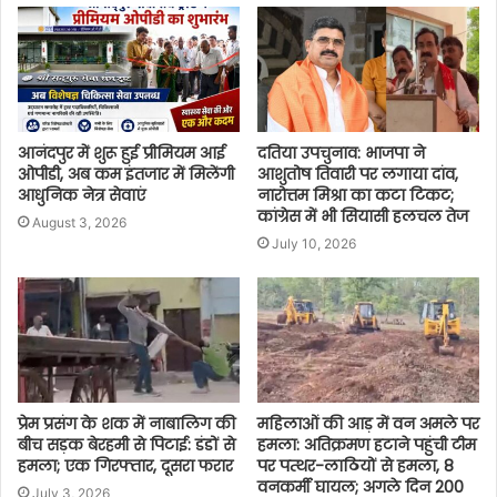
आनंदपुर में शुरू हुई प्रीमियम आई
दतिया उपचुनाव: भाजपा ने
ओपीडी, अब कम इंतजार में मिलेंगी
आशुतोष तिवारी पर लगाया दांव,
आधुनिक नेत्र सेवाएं
नारोत्तम मिश्रा का कटा टिकट;
कांग्रेस में भी सियासी हलचल तेज
August 3, 2026
July 10, 2026
प्रेम प्रसंग के शक में नाबालिग की
महिलाओं की आड़ में वन अमले पर
बीच सड़क बेरहमी से पिटाई: डंडों से
हमला: अतिक्रमण हटाने पहुंची टीम
हमला; एक गिरफ्तार, दूसरा फरार
पर पत्थर-लाठियों से हमला, 8
वनकर्मी घायल; अगले दिन 200
July 3, 2026