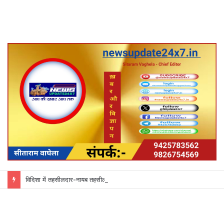
विदिशा में तहसीलदार-नायब तहसीलदारों के प्रभार बदले, कलेक्टर ने जारी किए नए पदस्थापना आदेश