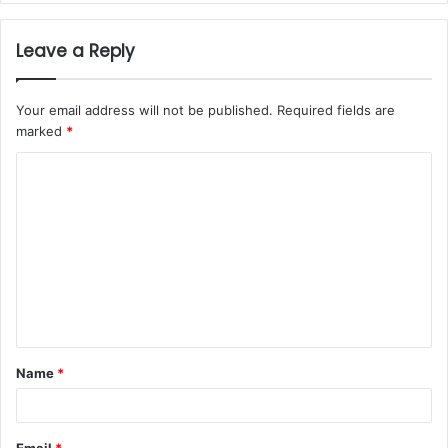
Leave a Reply
Your email address will not be published.
Required fields are
marked
*
C
o
m
m
e
n
t
Name
*
*