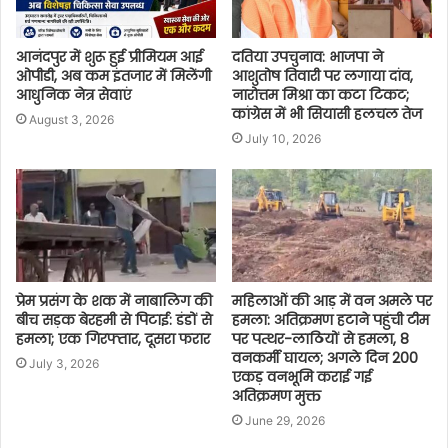
आनंदपुर में शुरू हुई प्रीमियम आई
दतिया उपचुनाव: भाजपा ने
ओपीडी, अब कम इंतजार में मिलेंगी
आशुतोष तिवारी पर लगाया दांव,
आधुनिक नेत्र सेवाएं
नारोत्तम मिश्रा का कटा टिकट;
कांग्रेस में भी सियासी हलचल तेज
August 3, 2026
July 10, 2026
प्रेम प्रसंग के शक में नाबालिग की
महिलाओं की आड़ में वन अमले पर
बीच सड़क बेरहमी से पिटाई: डंडों से
हमला: अतिक्रमण हटाने पहुंची टीम
हमला; एक गिरफ्तार, दूसरा फरार
पर पत्थर-लाठियों से हमला, 8
वनकर्मी घायल; अगले दिन 200
July 3, 2026
एकड़ वनभूमि कराई गई
अतिक्रमण मुक्त
June 29, 2026