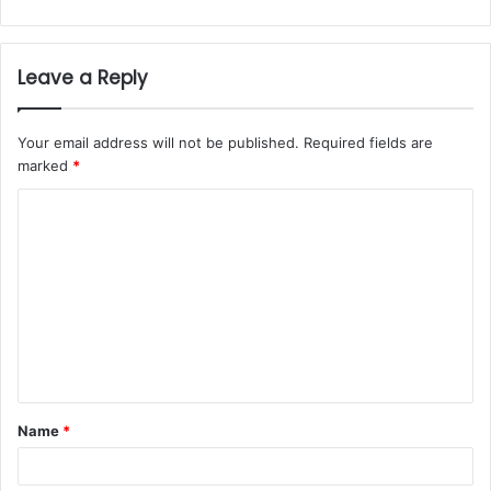
Leave a Reply
Your email address will not be published.
Required fields are
marked
*
C
o
m
m
e
n
t
Name
*
*