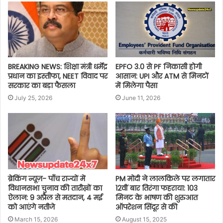
BREAKING NEWS: शिक्षा मंत्री धर्मेंद्र
EPFO 3.0 से PF निकासी होगी
प्रधान का इस्तीफा, NEET विवाद पर
आसान: UPI और ATM से मिनटों
सरकार का बड़ा फैसला
में मिलेगा पैसा
July 25, 2026
June 11, 2026
ब्रेकिंग न्यूज़- पाँच राज्यों में
PM मोदी ने लालकिले पर लगातार
विधानसभा चुनाव की तारीख़ों का
12वीं बार तिरंगा फहराया: 103
ऐलान: 9 अप्रैल से मतदान, 4 मई
मिनट के भाषण की शुरुआत
को आएंगे नतीजे
ऑपरेशन सिंदूर से की
March 15, 2026
August 15, 2025