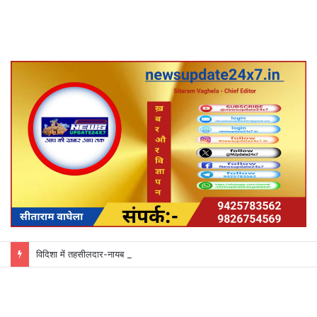
विदिशा में तहसीलदार-नायब तहसीलदारों के प्रभार बदले, कलेक्टर ने जारी किए नए पदस्थापना आदेश