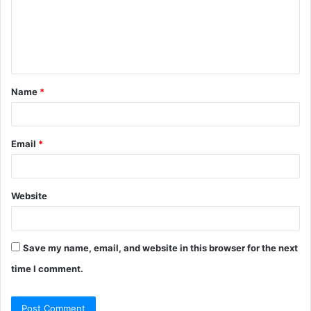
m
e
n
t
Name
*
*
Email
*
Website
Save my name, email, and website in this browser for the next
time I comment.