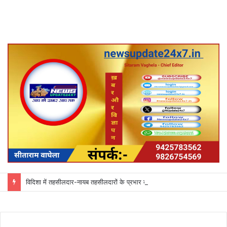
विदिशा में तहसीलदार-नायब तहसीलदारों के प्रभार बदले, कलेक्टर ने जारी किए नए पदस्थापना आदेश