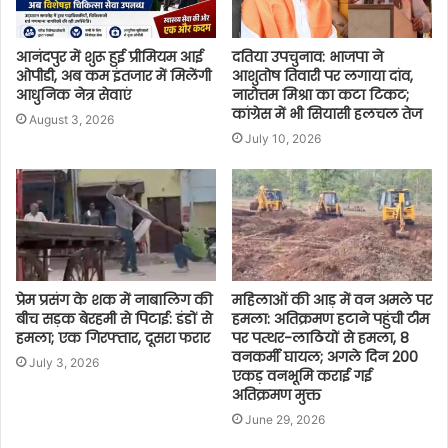
आनंदपुर में शुरू हुई प्रीमियम आई
दतिया उपचुनाव: भाजपा ने
ओपीडी, अब कम इंतजार में मिलेंगी
आशुतोष तिवारी पर लगाया दांव,
आधुनिक नेत्र सेवाएं
नारोत्तम मिश्रा का कटा टिकट;
कांग्रेस में भी सियासी हलचल तेज
August 3, 2026
July 10, 2026
प्रेम प्रसंग के शक में नाबालिग की
महिलाओं की आड़ में वन अमले पर
बीच सड़क बेरहमी से पिटाई: डंडों से
हमला: अतिक्रमण हटाने पहुंची टीम
हमला; एक गिरफ्तार, दूसरा फरार
पर पत्थर-लाठियों से हमला, 8
वनकर्मी घायल; अगले दिन 200
July 3, 2026
एकड़ वनभूमि कराई गई
अतिक्रमण मुक्त
June 29, 2026