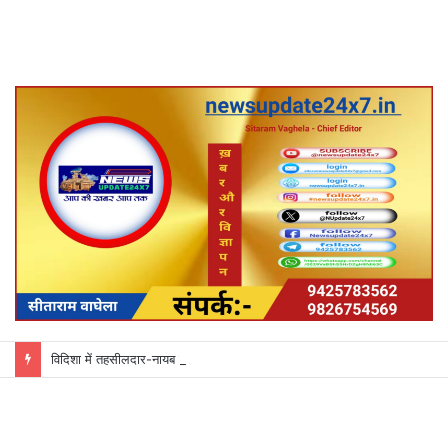
विदिशा में तहसीलदार-नायब तहसीलदारों के प्रभार बदले, कलेक्टर ने जारी किए नए पदस्थापना आदेश