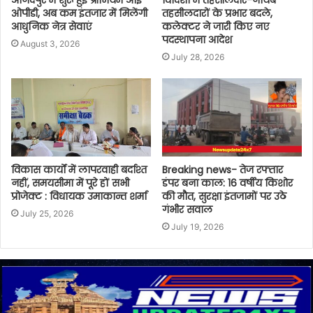
ओपीडी, अब कम इंतजार में मिलेंगी
तहसीलदारों के प्रभार बदले,
आधुनिक नेत्र सेवाएं
कलेक्टर ने जारी किए नए
पदस्थापना आदेश
August 3, 2026
July 28, 2026
विकास कार्यों में लापरवाही बर्दाश्त
Breaking news- तेज रफ्तार
नहीं, समयसीमा में पूरे हों सभी
डंपर बना काल: 16 वर्षीय किशोर
प्रोजेक्ट : विधायक उमाकान्त शर्मा
की मौत, सुरक्षा इंतजामों पर उठे
गंभीर सवाल
July 25, 2026
July 19, 2026