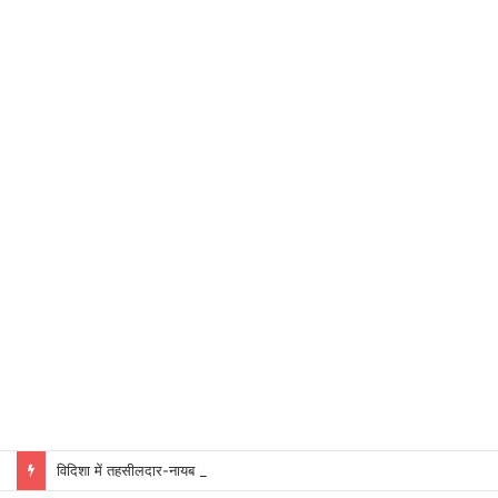
विदिशा में तहसीलदार-नायब तहसीलदारों के प्रभार बदले, कलेक्टर ने जारी किए नए पदस्थापना आदेश