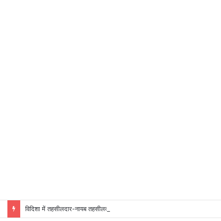
विदिशा में तहसीलदार-नायब तहसीलदारों के प्रभार बदले, कलेक्टर ने जारी किए नए पदस्थापना आदेश