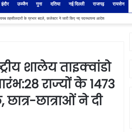
इंदौर
उज्जैन
गुना
दतिया
नई दिल्ली
राजगढ़
रायसेन
ाही बर्दाश्त नहीं, समयसीमा में पूरे हों सभी प्रोजेक्ट : विधायक उमाकान्त शर्मा
्ट्रीय शालेय ताइक्वांडो
ारंभ:28 राज्यों के 1473
छात्र-छात्राओं ने दी