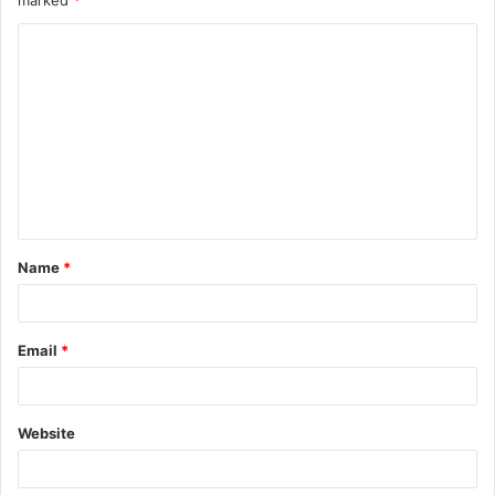
marked
*
C
o
m
m
e
n
t
Name
*
*
Email
*
Website