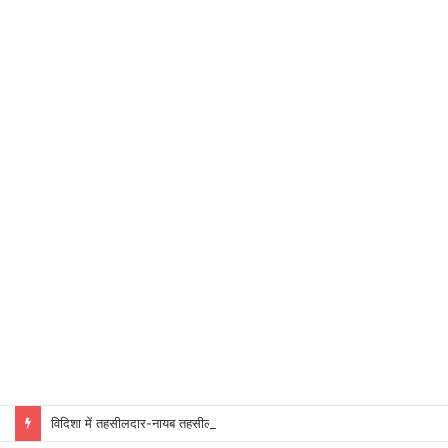
विदिशा में तहसीलदार-नायब तहसीलदारों के प्रभार बदले, कलेक्टर ने जारी किए नए पदस्थापना आदेश