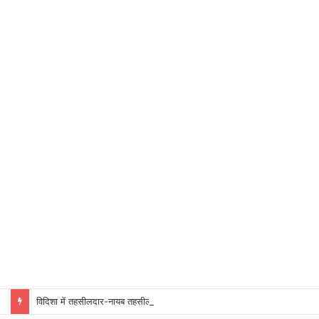
विदिशा में तहसीलदार-नायब तहसीलदारों के प्रभार बदले, कलेक्टर ने जारी किए नए पदस्थापना आदेश