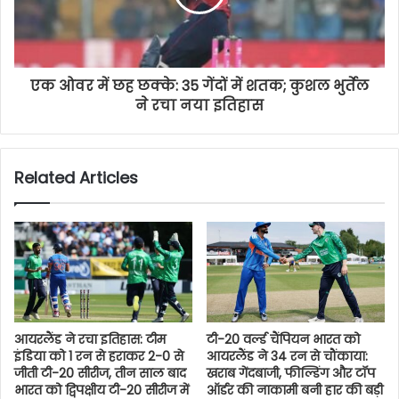
एक ओवर में छह छक्के: 35 गेंदों में शतक; कुशल भुर्तेल
ने रचा नया इतिहास
Related Articles
आयरलैंड ने रचा इतिहास: टीम
टी-20 वर्ल्ड चैंपियन भारत को
इंडिया को 1 रन से हराकर 2-0 से
आयरलैंड ने 34 रन से चौंकाया:
जीती टी-20 सीरीज, तीन साल बाद
खराब गेंदबाजी, फील्डिंग और टॉप
भारत को द्विपक्षीय टी-20 सीरीज में
ऑर्डर की नाकामी बनी हार की बड़ी