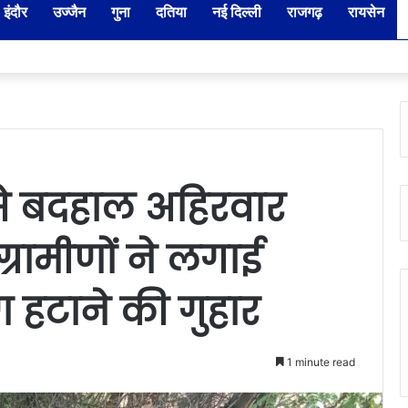
इंदौर
उज्जैन
गुना
दतिया
नई दिल्ली
राजगढ़
रायसेन
ार-नायब तहसीलदारों के प्रभार बदले, कलेक्टर ने जारी किए नए पदस्थापना आदेश
से बदहाल अहिरवार
ग्रामीणों ने लगाई
हटाने की गुहार
1 minute read