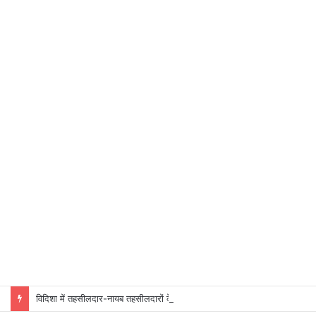
विदिशा में तहसीलदार-नायब तहसीलदारों के प्रभार बदले, कलेक्टर ने जारी किए नए पदस्थापना आदेश