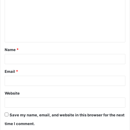
m
m
e
n
t
Name
*
*
Email
*
Website
Save my name, email, and website in this browser for the next
time I comment.