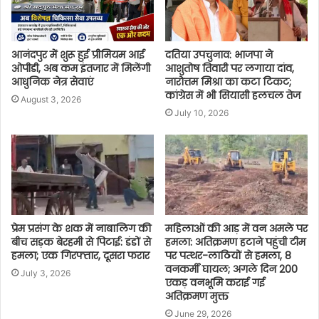
आनंदपुर में शुरू हुई प्रीमियम आई
दतिया उपचुनाव: भाजपा ने
ओपीडी, अब कम इंतजार में मिलेंगी
आशुतोष तिवारी पर लगाया दांव,
आधुनिक नेत्र सेवाएं
नारोत्तम मिश्रा का कटा टिकट;
कांग्रेस में भी सियासी हलचल तेज
August 3, 2026
July 10, 2026
प्रेम प्रसंग के शक में नाबालिग की
महिलाओं की आड़ में वन अमले पर
बीच सड़क बेरहमी से पिटाई: डंडों से
हमला: अतिक्रमण हटाने पहुंची टीम
हमला; एक गिरफ्तार, दूसरा फरार
पर पत्थर-लाठियों से हमला, 8
वनकर्मी घायल; अगले दिन 200
July 3, 2026
एकड़ वनभूमि कराई गई
अतिक्रमण मुक्त
June 29, 2026