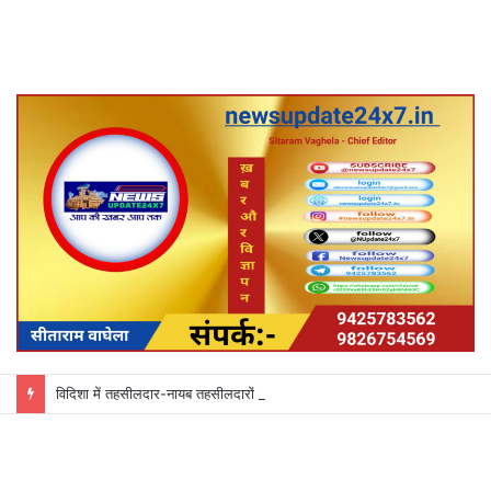
विदिशा में तहसीलदार-नायब तहसीलदारों के प्रभार बदले, कलेक्टर ने जारी किए नए पदस्थापना आदेश