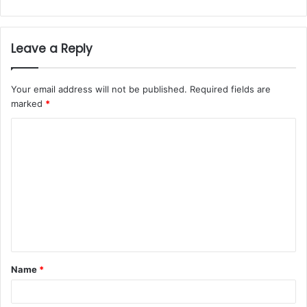
Leave a Reply
Your email address will not be published.
Required fields are
marked
*
C
o
m
m
e
n
t
Name
*
*