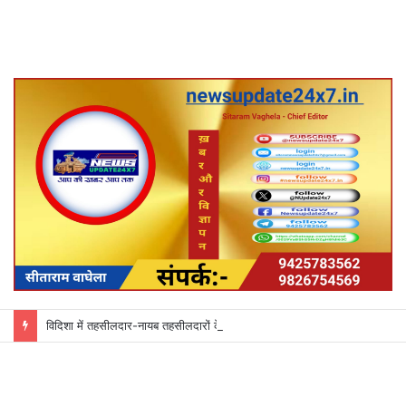
विदिशा में तहसीलदार-नायब तहसीलदारों के प्रभार बदले, कलेक्टर ने जारी किए नए पदस्थापना आदेश