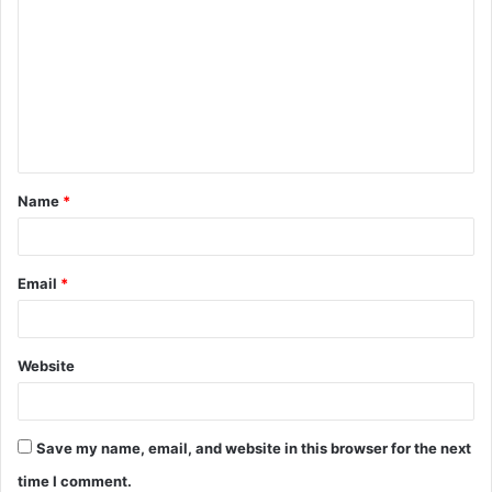
o
m
m
e
n
t
Name
*
*
Email
*
Website
Save my name, email, and website in this browser for the next
time I comment.