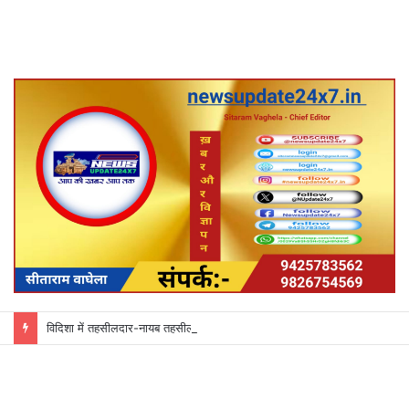
विदिशा में तहसीलदार-नायब तहसीलदारों के प्रभार बदले, कलेक्टर ने जारी किए नए पदस्थापना आदेश