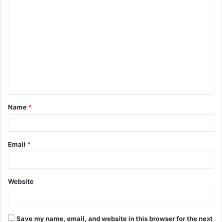
C
o
m
m
e
n
t
Name
*
*
Email
*
Website
Save my name, email, and website in this browser for the next