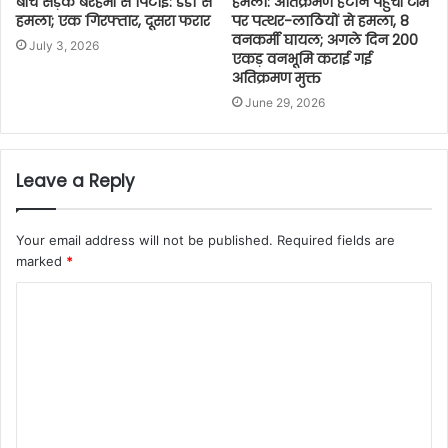
बीच सड़क बेरहमी से पिटाई: डंडों से
हमला: अतिक्रमण हटाने पहुंची टीम
हमला; एक गिरफ्तार, दूसरा फरार
पर पत्थर-लाठियों से हमला, 8
वनकर्मी घायल; अगले दिन 200
July 3, 2026
एकड़ वनभूमि कराई गई
अतिक्रमण मुक्त
June 29, 2026
Leave a Reply
Your email address will not be published.
Required fields are
marked
*
C
o
m
m
e
n