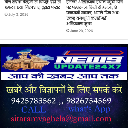
बीच सड़क बेरहमी से पिटाई: डंडों से
हमला: अतिक्रमण हटाने पहुंची टीम
हमला; एक गिरफ्तार, दूसरा फरार
पर पत्थर-लाठियों से हमला, 8
वनकर्मी घायल; अगले दिन 200
July 3, 2026
एकड़ वनभूमि कराई गई
अतिक्रमण मुक्त
June 29, 2026