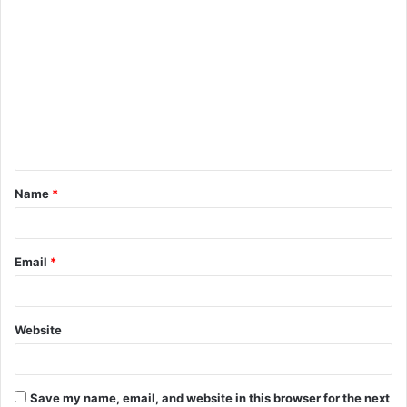
C
o
m
m
e
n
t
Name
*
*
Email
*
Website
Save my name, email, and website in this browser for the next