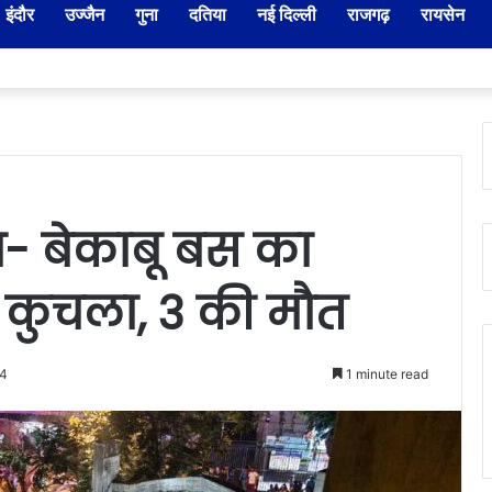
इंदौर
उज्जैन
गुना
दतिया
नई दिल्ली
राजगढ़
रायसेन
दार-नायब तहसीलदारों के प्रभार बदले, कलेक्टर ने जारी किए नए पदस्थापना आदेश
- बेकाबू बस का
 कुचला, 3 की मौत
24
1 minute read