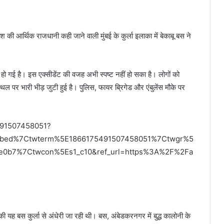
ेश की आर्थिक राजधानी कही जाने वाली मुंबई के कुर्ला इलाका में बेकाबू बस ने
 हो गई है। इस एक्सीडेंट की वजह अभी स्पष्ट नहीं हो सका है। लोगों को
र भारी भीड़ जुटी हुई है। पुलिस, फायर ब्रिगेड और एंबुलेंस मौके पर
491507458051?
mbed%7Ctwterm%5E1866175491507458051%7Ctwgr%5
e0b7%7Ctwcon%5Es1_c10&ref_url=https%3A%2F%2Fa
की यह बस कुर्ला से अंधेरी जा रही थी। बस, अंबेडकरनगर में बुद्ध कालोनी के