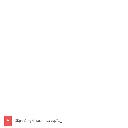
विदिशा में तहसीलदार-नायब तहसीलदारों के प्रभार बदले, कलेक्टर ने जारी किए नए पदस्थापना आदेश