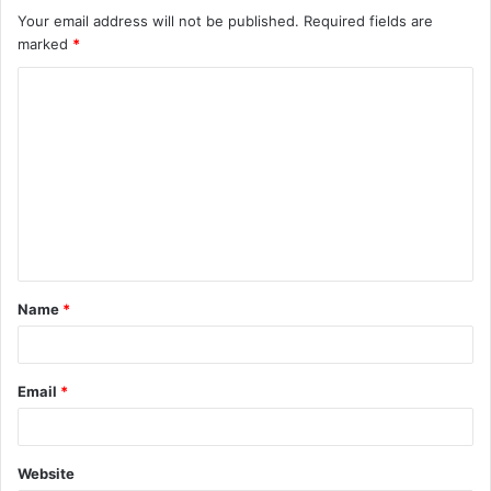
Your email address will not be published.
Required fields are
marked
*
C
o
m
m
e
n
t
Name
*
*
Email
*
Website