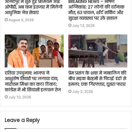
आनंदपुर में शुरू हुई प्रीमियम आई
BREAKING NEWS – भीषण
ओपीडी, अब कम इंतजार में मिलेंगी
अग्निकांड: 27 लोगों की दर्दनाक
आधुनिक नेत्र सेवाएं
मौत, 63 घायल, शॉर्ट सर्किट और
सुरक्षा व्यवस्था पर उठे सवाल
August 3, 2026
July 13, 2026
दतिया उपचुनाव: भाजपा ने
प्रेम प्रसंग के शक में नाबालिग की
आशुतोष तिवारी पर लगाया दांव,
बीच सड़क बेरहमी से पिटाई: डंडों से
नारोत्तम मिश्रा का कटा टिकट;
हमला; एक गिरफ्तार, दूसरा फरार
कांग्रेस में भी सियासी हलचल तेज
July 3, 2026
July 10, 2026
Leave a Reply