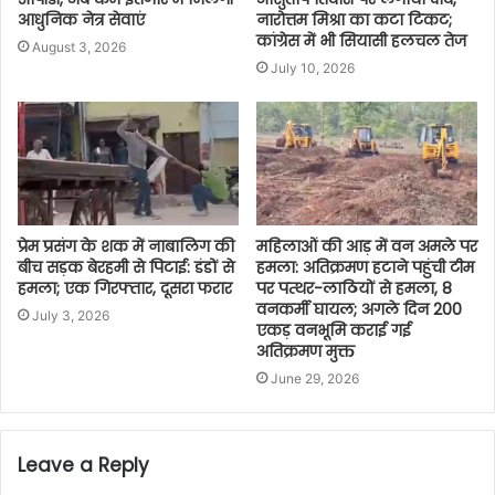
आधुनिक नेत्र सेवाएं
नारोत्तम मिश्रा का कटा टिकट;
कांग्रेस में भी सियासी हलचल तेज
August 3, 2026
July 10, 2026
प्रेम प्रसंग के शक में नाबालिग की
महिलाओं की आड़ में वन अमले पर
बीच सड़क बेरहमी से पिटाई: डंडों से
हमला: अतिक्रमण हटाने पहुंची टीम
हमला; एक गिरफ्तार, दूसरा फरार
पर पत्थर-लाठियों से हमला, 8
वनकर्मी घायल; अगले दिन 200
July 3, 2026
एकड़ वनभूमि कराई गई
अतिक्रमण मुक्त
June 29, 2026
Leave a Reply