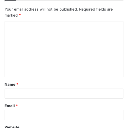
Your email address will not be published.
Required fields are
marked
*
C
o
m
m
e
n
t
Name
*
*
Email
*
Website