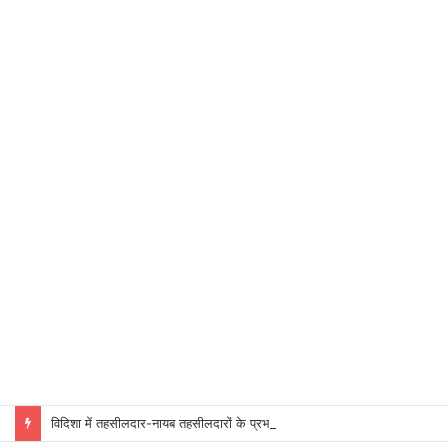
विदिशा में तहसीलदार-नायब तहसीलदारों के प्रभार बदले, कलेक्टर ने जारी किए नए पदस्थापना आदेश