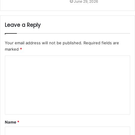
June 29, 2026
Leave a Reply
Your email address will not be published.
Required fields are
marked
*
C
o
m
m
e
n
t
Name
*
*