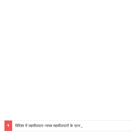
विदिशा में तहसीलदार-नायब तहसीलदारों के प्रभार बदले, कलेक्टर ने जारी किए नए पदस्थापना आदेश