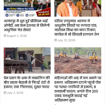
आनंदपुर में शुरू हुई प्रीमियम आई
दतिया उपचुनाव: भाजपा ने
ओपीडी, अब कम इंतजार में मिलेंगी
आशुतोष तिवारी पर लगाया दांव,
आधुनिक नेत्र सेवाएं
नारोत्तम मिश्रा का कटा टिकट;
कांग्रेस में भी सियासी हलचल तेज
August 3, 2026
July 10, 2026
प्रेम प्रसंग के शक में नाबालिग की
महिलाओं की आड़ में वन अमले पर
बीच सड़क बेरहमी से पिटाई: डंडों से
हमला: अतिक्रमण हटाने पहुंची टीम
हमला; एक गिरफ्तार, दूसरा फरार
पर पत्थर-लाठियों से हमला, 8
वनकर्मी घायल; अगले दिन 200
July 3, 2026
एकड़ वनभूमि कराई गई
अतिक्रमण मुक्त