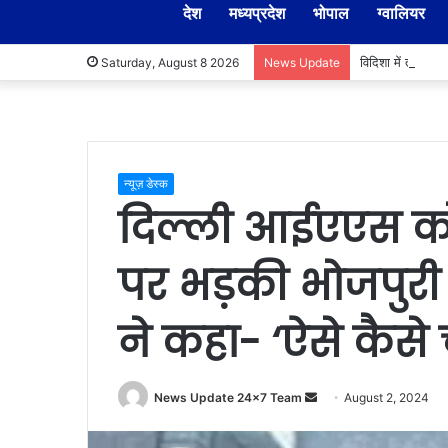
देश
मध्यप्रदेश
भोपाल
ग्वालियर
विदिशा में तहसीलद
Saturday, August 8 2026
News Update
न्यूज़ डेस्क
दिल्ली आईएएस को
पर भड़की भोजपुरी स
ने कहा- ‘ऐसे कैसे
Send
News Update 24x7 Team
August 2, 2024
an
email