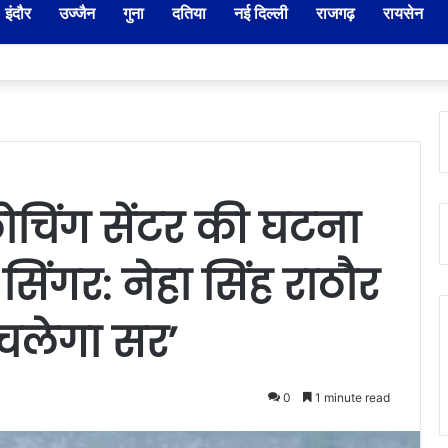
इंदौर
उज्जैन
गुना
दतिया
नई दिल्ली
राजगढ़
रायसेन
ार-नायब तहसीलदारों के प्रभार बदले, कलेक्टर ने जारी किए नए पदस्थापना आदेश
चिंग सेंटर की घटना
िंगर: नेहा सिंह राठौर
 चलेगा सर’
0
1 minute read