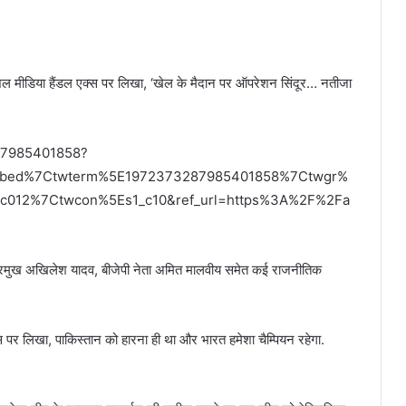
ोशल मीडिया हैंडल एक्स पर लिखा, ‘खेल के मैदान पर ऑपरेशन सिंदूर… नतीजा
287985401858?
embed%7Ctwterm%5E1972373287985401858%7Ctwgr%
c012%7Ctwcon%5Es1_c10&ref_url=https%3A%2F%2Fa
पा प्रमुख अखिलेश यादव, बीजेपी नेता अमित मालवीय समेत कई राजनीतिक
क्स पर लिखा, पाकिस्तान को हारना ही था और भारत हमेशा चैम्पियन रहेगा.