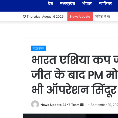
देश
मध्यप्रदेश
भोपाल
ग्वालियर
विदिशा में तहसील
Thursday, August 6 2026
News Update
न्यूज़ डेस्क
भारत एशिया कप ज
जीत के बाद PM मोद
भी ऑपरेशन सिंदू
Send
News Update 24x7 Team
September 29, 20
an
email