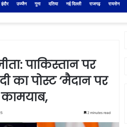
इंदौर
उज्जैन
गुना
दतिया
नई दिल्ली
राजगढ़
रायसेन
दार-नायब तहसीलदारों के प्रभार बदले, कलेक्टर ने जारी किए नए पदस्थापना आदेश
ीता: पाकिस्तान पर
ी का पोस्ट ‘मैदान पर
र कामयाब,
25
2 minutes read