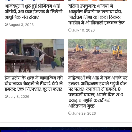
आनंदपुर में शुरू हुई प्रीमियम आई
दतिया उपचुनाव: भाजपा ने
ओपीडी, अब कम इंतजार में मिलेंगी
आशुतोष तिवारी पर लगाया दांव,
आधुनिक नेत्र सेवाएं
नारोत्तम मिश्रा का कटा टिकट;
कांग्रेस में भी सियासी हलचल तेज
August 3, 2026
July 10, 2026
प्रेम प्रसंग के शक में नाबालिग की
महिलाओं की आड़ में वन अमले पर
बीच सड़क बेरहमी से पिटाई: डंडों से
हमला: अतिक्रमण हटाने पहुंची टीम
हमला; एक गिरफ्तार, दूसरा फरार
पर पत्थर-लाठियों से हमला, 8
वनकर्मी घायल; अगले दिन 200
July 3, 2026
एकड़ वनभूमि कराई गई
अतिक्रमण मुक्त
June 29, 2026