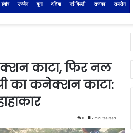
इंदौर
उज्जैन
गुना
दतिया
नई दिल्ली
राजगढ़
रायसेन
र-नायब तहसीलदारों के प्रभार बदले, कलेक्टर ने जारी किए नए पदस्थापना आदेश
कनेक्शन काटा, फिर नल
ी का कनेक्शन काटा:
हाहाकार
0
2 minutes read