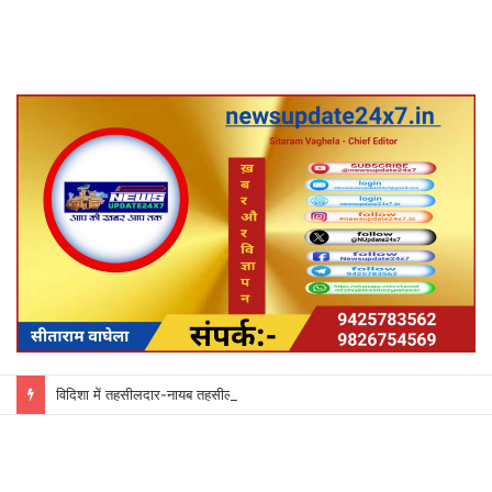
विदिशा में तहसीलदार-नायब तहसीलदारों के प्रभार बदले, कलेक्टर ने जारी किए नए पदस्थापना आदेश