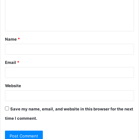
m
e
n
t
Name
*
*
Email
*
Website
Save my name, email, and website in this browser for the next
time I comment.