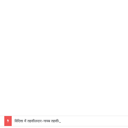
विदिशा में तहसीलदार-नायब तहसीलदारों के प्रभार बदले, कलेक्टर ने जारी किए नए पदस्थापना आदेश