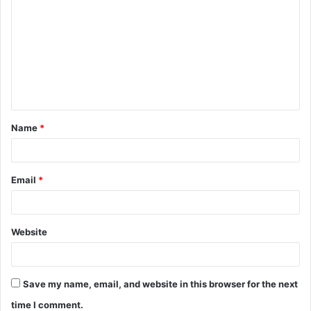
o
m
m
e
n
t
Name
*
*
Email
*
Website
Save my name, email, and website in this browser for the next
time I comment.