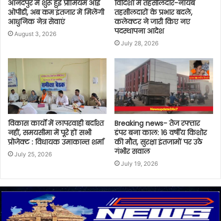
आनंदपुर में शुरू हुई प्रीमियम आई
विदिशा में तहसीलदार-नायब
ओपीडी, अब कम इंतजार में मिलेंगी
तहसीलदारों के प्रभार बदले,
आधुनिक नेत्र सेवाएं
कलेक्टर ने जारी किए नए
पदस्थापना आदेश
August 3, 2026
July 28, 2026
विकास कार्यों में लापरवाही बर्दाश्त
Breaking news- तेज रफ्तार
नहीं, समयसीमा में पूरे हों सभी
डंपर बना काल: 16 वर्षीय किशोर
प्रोजेक्ट : विधायक उमाकान्त शर्मा
की मौत, सुरक्षा इंतजामों पर उठे
गंभीर सवाल
July 25, 2026
July 19, 2026