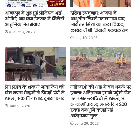
आनंदपुर में शुरू हुई प्रीमियम आई
दतिया उपचुनाव: भाजपा ने
ओपीडी, अब कम इंतजार में मिलेंगी
आशुतोष तिवारी पर लगाया दांव,
आधुनिक नेत्र सेवाएं
नारोत्तम मिश्रा का कटा टिकट;
कांग्रेस में भी सियासी हलचल तेज
August 3, 2026
July 10, 2026
प्रेम प्रसंग के शक में नाबालिग की
महिलाओं की आड़ में वन अमले पर
बीच सड़क बेरहमी से पिटाई: डंडों से
हमला: अतिक्रमण हटाने पहुंची टीम
हमला; एक गिरफ्तार, दूसरा फरार
पर पत्थर-लाठियों से हमला, 8
वनकर्मी घायल; अगले दिन 200
July 3, 2026
एकड़ वनभूमि कराई गई
अतिक्रमण मुक्त
June 29, 2026