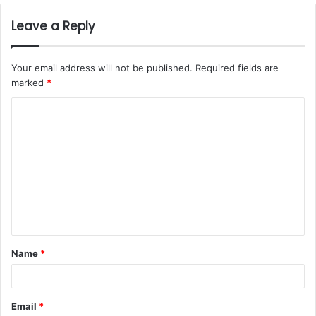
Leave a Reply
Your email address will not be published.
Required fields are
marked
*
C
o
m
m
e
n
t
Name
*
*
Email
*