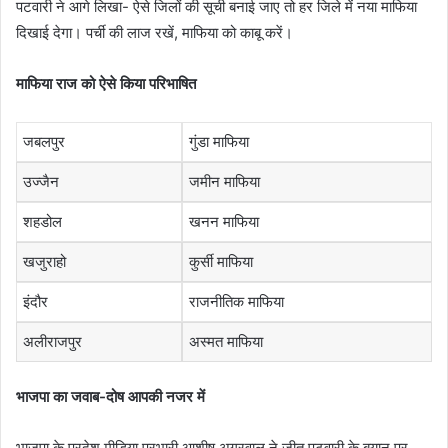
पटवारी ने आगे लिखा- ऐसे जिलों की सूची बनाई जाए तो हर जिले में नया माफिया
दिखाई देगा। पर्ची की लाज रखें, माफिया को काबू करें।
माफिया राज को ऐसे किया परिभाषित
जबलपुर
गुंडा माफिया
उज्जैन
जमीन माफिया
शहडोल
खनन माफिया
खजुराहो
कुर्सी माफिया
इंदौर
राजनीतिक माफिया
अलीराजपुर
अस्मत माफिया
भाजपा का जवाब-दोष आपकी नजर में
भाजपा के प्रदेश मीडिया प्रभारी आशीष अग्रवाल ने जीतू पटवारी के बयान पर