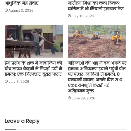
आधुनिक नेत्र सेवाएं
नारोत्तम मिश्रा का कटा टिकट;
कांग्रेस में भी सियासी हलचल तेज
August 3, 2026
July 10, 2026
प्रेम प्रसंग के शक में नाबालिग की
महिलाओं की आड़ में वन अमले पर
बीच सड़क बेरहमी से पिटाई: डंडों से
हमला: अतिक्रमण हटाने पहुंची टीम
हमला; एक गिरफ्तार, दूसरा फरार
पर पत्थर-लाठियों से हमला, 8
वनकर्मी घायल; अगले दिन 200
July 3, 2026
एकड़ वनभूमि कराई गई
अतिक्रमण मुक्त
June 29, 2026
Leave a Reply