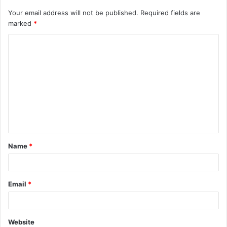
Your email address will not be published.
Required fields are
marked
*
C
o
m
m
e
n
t
Name
*
*
Email
*
Website