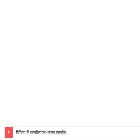
विदिशा में तहसीलदार-नायब तहसीलदारों के प्रभार बदले, कलेक्टर ने जारी किए नए पदस्थापना आदेश