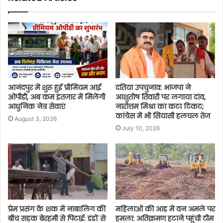
आनंदपुर में शुरू हुई प्रीमियम आई
दतिया उपचुनाव: भाजपा ने
ओपीडी, अब कम इंतजार में मिलेंगी
आशुतोष तिवारी पर लगाया दांव,
आधुनिक नेत्र सेवाएं
नारोत्तम मिश्रा का कटा टिकट;
कांग्रेस में भी सियासी हलचल तेज
August 3, 2026
July 10, 2026
प्रेम प्रसंग के शक में नाबालिग की
महिलाओं की आड़ में वन अमले पर
बीच सड़क बेरहमी से पिटाई: डंडों से
हमला: अतिक्रमण हटाने पहुंची टीम