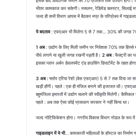
इसके बाद औद्योगिक जमीन का 70 प्रतिशत तक उपयोग होगा। कैम
भीतर कामकाज कर सकेगी। मसलन, रे​डिमेड क्लस्टर, सिलाई मशीन
जल्द ही सभी विभाग आपस में बैठकर मप्र के परिप्रेक्ष्य में गाइडल
ये बदलाव
: एफएआर भी मिलेगा 5 से 7 तक… 30% की जगह 70%
1 अब
: उद्योग के लिए मिली जमीन पर निवेशक 70% ​तक हिस्से में 
पौधे लगाने या खुली जगह रखनी पड़ती है।
2 अब
: फैक्ट्री का प
इसका प्लान अर्बन डेवलपमेंट एंड हाउसिंग डिपार्टमेंट के तहत होग
3 अब :
फ्लोर एरिया रेशो (बेस एफएआर) 5 से 7 तक दिया जा सकेग
खड़ी होंगी। पहले : एक ही मंजिल बनाने की इजाजत थी। एफए
बहुमंजिला इमारतों में उद्योग चलाने की स्वीकृति मिलेगी। कैमिकल या
पहले : अब तक ऐसा कोई प्रावधान सरकार ने नहीं किया ​था।
जल्द नोटिफिकेशन होगा। नगरीय विकास विभाग नोडल के रूप में
गाइडलाइन में ये भी
… कामकाजी महिलाओं के हॉस्टल का निर्माण ग्