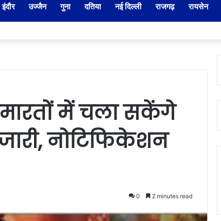
इंदौर
उज्जैन
गुना
दतिया
नई दिल्ली
राजगढ़
रायसेन
र-नायब तहसीलदारों के प्रभार बदले, कलेक्टर ने जारी किए नए पदस्थापना आदेश
इमारतों में चला सकेंगे
 जारी, नोटिफिकेशन
0
2 minutes read