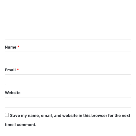
m
m
e
n
t
Name
*
*
Email
*
Website
Save my name, email, and website in this browser for the next
time I comment.