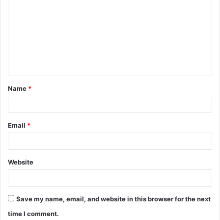
o
m
m
e
n
t
Name
*
*
Email
*
Website
Save my name, email, and website in this browser for the next
time I comment.