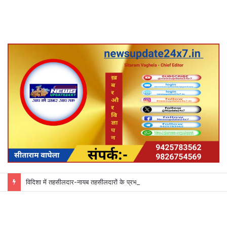
विदिशा में तहसीलदार-नायब तहसीलदारों के प्रभार बदले, कलेक्टर ने जारी किए नए पदस्थापना आदेश