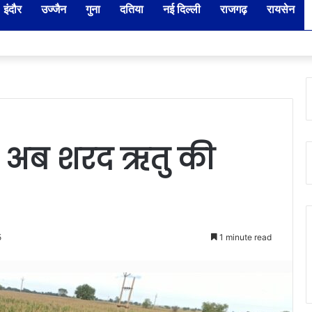
इंदौर
उज्जैन
गुना
दतिया
नई दिल्ली
राजगढ़
रायसेन
ार-नायब तहसीलदारों के प्रभार बदले, कलेक्टर ने जारी किए नए पदस्थापना आदेश
ंस, अब शरद ऋतु की
5
1 minute read