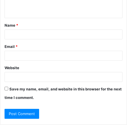
e
n
t
Name
*
*
Email
*
Website
Save my name, email, and website in this browser for the next
time I comment.