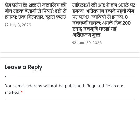
प्रेम प्रसंग के शक में नाबालिग की
महिलाओं की आड़ में वन अमले पर
बीच सड़क बेरहमी से पिटाई: डंडों से
हमला: अतिक्रमण हटाने पहुंची टीम
हमला; एक गिरफ्तार, दूसरा फरार
पर पत्थर-लाठियों से हमला, 8
वनकर्मी घायल; अगले दिन 200
July 3, 2026
एकड़ वनभूमि कराई गई
अतिक्रमण मुक्त
June 29, 2026
Leave a Reply
Your email address will not be published.
Required fields are
marked
*
C
o
m
m