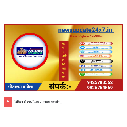
विदिशा में तहसीलदार-नायब तहसीलदारों के प्रभार बदले, कलेक्टर ने जारी किए नए पदस्थापना आदेश