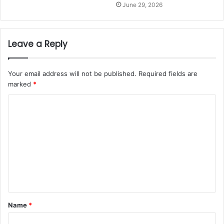
June 29, 2026
Leave a Reply
Your email address will not be published.
Required fields are
marked
*
C
o
m
m
e
n
t
Name
*
*