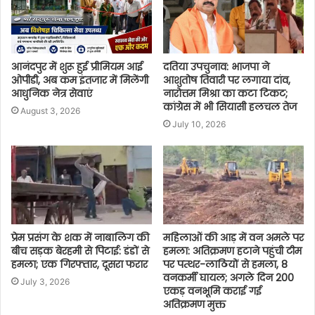
आनंदपुर में शुरू हुई प्रीमियम आई
दतिया उपचुनाव: भाजपा ने
ओपीडी, अब कम इंतजार में मिलेंगी
आशुतोष तिवारी पर लगाया दांव,
आधुनिक नेत्र सेवाएं
नारोत्तम मिश्रा का कटा टिकट;
कांग्रेस में भी सियासी हलचल तेज
August 3, 2026
July 10, 2026
प्रेम प्रसंग के शक में नाबालिग की
महिलाओं की आड़ में वन अमले पर
बीच सड़क बेरहमी से पिटाई: डंडों से
हमला: अतिक्रमण हटाने पहुंची टीम
हमला; एक गिरफ्तार, दूसरा फरार
पर पत्थर-लाठियों से हमला, 8
वनकर्मी घायल; अगले दिन 200
July 3, 2026
एकड़ वनभूमि कराई गई
अतिक्रमण मुक्त