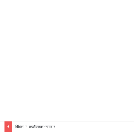
विदिशा में तहसीलदार-नायब तहसीलदारों के प्रभार बदले, कलेक्टर ने जारी किए नए पदस्थापना आदेश