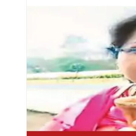
an
email