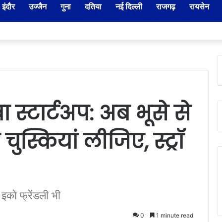
इंदौर
उज्जैन
गुना
दतिया
नई दिल्ली
राजगढ़
रायसेन
दार-नायब तहसीलदारों के प्रभार बदले, कलेक्टर ने जारी किए नए पदस्थापना आदेश
ा स्टार्टअप: अब भूसे से
ुस्कियां लीजिए, स्ट्रॉ
इको फ्रेंडली भी
0
1 minute read