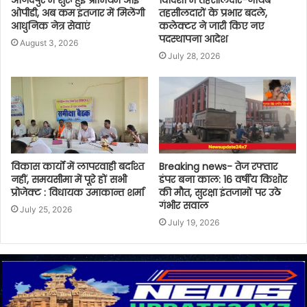
ओपीडी, अब कम इंतजार में मिलेंगी
तहसीलदारों के प्रभार बदले,
आधुनिक नेत्र सेवाएं
कलेक्टर ने जारी किए नए
पदस्थापना आदेश
August 3, 2026
July 28, 2026
विकास कार्यों में लापरवाही बर्दाश्त
Breaking news- तेज रफ्तार
नहीं, समयसीमा में पूरे हों सभी
डंपर बना काल: 16 वर्षीय किशोर
प्रोजेक्ट : विधायक उमाकान्त शर्मा
की मौत, सुरक्षा इंतजामों पर उठे
गंभीर सवाल
July 25, 2026
July 19, 2026