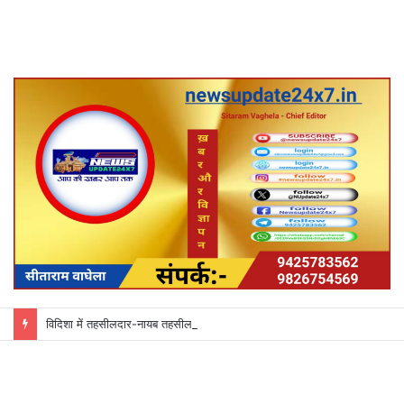
विदिशा में तहसीलदार-नायब तहसीलदारों के प्रभार बदले, कलेक्टर ने जारी किए नए पदस्थापना आदेश