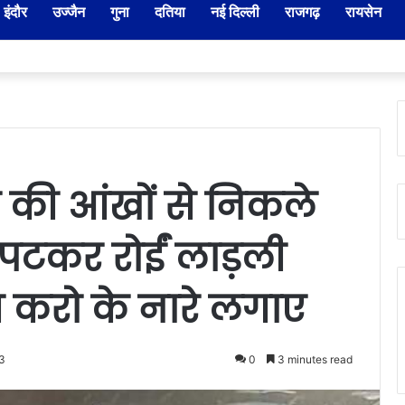
इंदौर
उज्जैन
गुना
दतिया
नई दिल्ली
राजगढ़
रायसेन
नायब तहसीलदारों के प्रभार बदले, कलेक्टर ने जारी किए नए पदस्थापना आदेश
 की आंखों से निकले
लिपटकर रोईं लाड़ली
ाज करो के नारे लगाए
3
0
3 minutes read