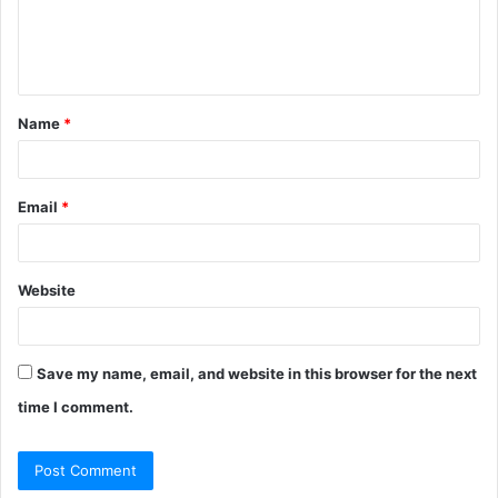
e
n
t
Name
*
*
Email
*
Website
Save my name, email, and website in this browser for the next
time I comment.