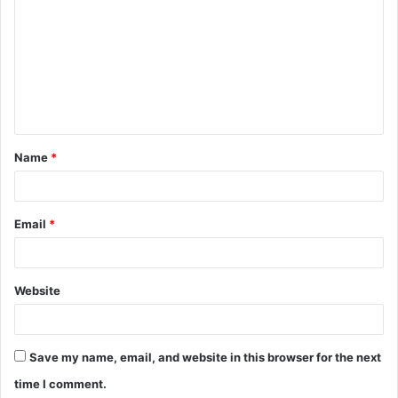
o
m
m
e
n
t
Name
*
*
Email
*
Website
Save my name, email, and website in this browser for the next
time I comment.