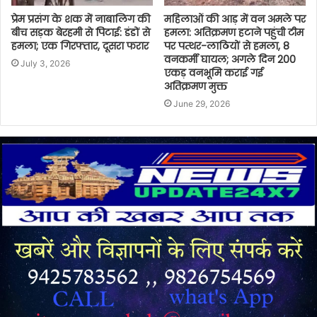
प्रेम प्रसंग के शक में नाबालिग की
महिलाओं की आड़ में वन अमले पर
बीच सड़क बेरहमी से पिटाई: डंडों से
हमला: अतिक्रमण हटाने पहुंची टीम
हमला; एक गिरफ्तार, दूसरा फरार
पर पत्थर-लाठियों से हमला, 8
वनकर्मी घायल; अगले दिन 200
July 3, 2026
एकड़ वनभूमि कराई गई
अतिक्रमण मुक्त
June 29, 2026